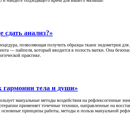
 и найдите подходящего врача для вашего малыша!
е сдать анализ?»
оцедура, позволяющая получить образцы ткани эндометрия для 
нта — пайпеля, который вводится в полость матки. Она безопас
огической практике.
 гармонии тела и души»
льзует мануальные методы воздействия на рефлексогенные зоны
отерапии применяет точечные техники, направленные на восста
я основные принципы работы, методы и польза мануальной рефл