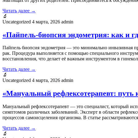
Мытищах от других родителей. Присоединяйтесь к обсуждению
Читать далее →
🔬
Uncategorized
4 марта, 2026
admin
«Пайпель-биопсия эндометрия: как и гд
Пайпель биопсия эндометрия — это минимально инвазивная пр
рак. Процедура выполняется с помощью специального инструме
восстановления, что делает её важным инструментом в гинекол
Читать далее →
🔬
Uncategorized
4 марта, 2026
admin
«Мануальный рефлексотерапевт: путь к
Мануальный рефлексотерапевт — это специалист, который испо
симптомов различных заболеваний. Эксперт в области рефлекс
процессов самоисцеления организма. В статье рассматриваютс
Читать далее →
🔬