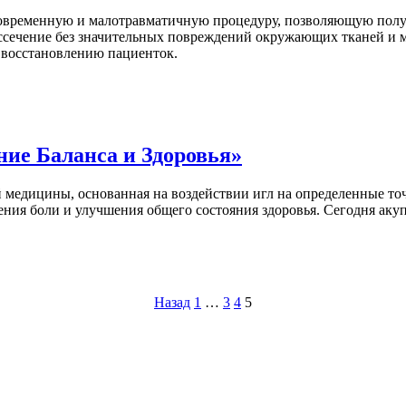
овременную и малотравматичную процедуру, позволяющую получ
иссечение без значительных повреждений окружающих тканей и 
 восстановлению пациенток.
ие Баланса и Здоровья»
медицины, основанная на воздействии игл на определенные точк
ния боли и улучшения общего состояния здоровья. Сегодня акуп
Назад
1
…
3
4
5