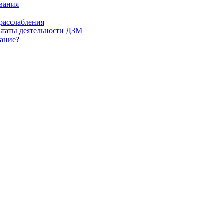
ования
 расслабления
ьтаты деятельности ДЗМ
вание?