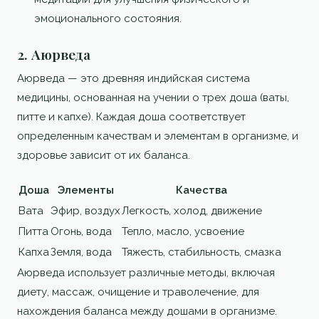
эмоционального состояния.
2. Аюрведа
Аюрведа — это древняя индийская система
медицины, основанная на учении о трех доша (ваты,
питте и капхе). Каждая доша соответствует
определенным качествам и элементам в организме, и
здоровье зависит от их баланса.
Доша
Элементы
Качества
Вата
Эфир, воздух
Легкость, холод, движение
Питта
Огонь, вода
Тепло, масло, усвоение
Капха
Земля, вода
Тяжесть, стабильность, смазка
Аюрведа использует различные методы, включая
диету, массаж, очищение и траволечение, для
нахождения баланса между дошами в организме.