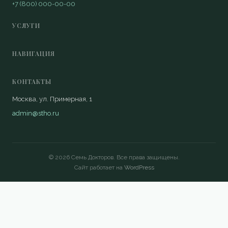
+7 (800) 000-00-00
УСЛУГИ
НАВИГАЦИЯ
КОНТАКТЫ
Москва, ул. Примерная, 1
admin@stho.ru
© 2026 Семь Докторов. Все права защищены.
Сайт работает на
WordPress
Если вам нужен квалифицированный
специалист, обратитесь к
невролог
москва лучший
, который поможет